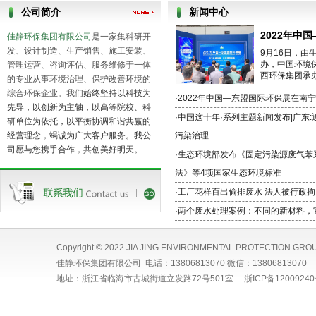
公司简介
新闻中心
2022年中
佳静环保集团有限公司
是一家集科研开
发、设计制造、生产销售
、
施工安装、
9月16日，
办，中国环境
管理运营
、咨询评估
、
服务维修于一体
西环保集团承
的专业从事环境治理
、保护改善环境
的
综合环保企业。我们
始终坚持以科技为
·2022年中国—东盟国际环保展在南
先导
，
以创新为主轴
，
以高等院校、科
·中国这十年·系列主题新闻发布|广东
研单位为依托
，
以平衡协调和谐共赢的
经营理念，竭诚为广大客户服务。
我公
污染治理
司愿与您携手合作，共创美好明天。
·生态环境部发布《固定污染源废气苯
法》等4项国家生态环境标准
·工厂花样百出偷排废水 法人被行政拘
·两个废水处理案例：不同的新材料，
Copyright © 2022 JIA JING ENVIRONMENTAL PROTECTION GROU
佳静环保集团有限公司 电话：13806813070 微信：13806813070
地址：浙江省临海市古城街道立发路72号501室
浙ICP备12009240